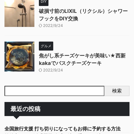
DIY
破損寸前のLIXIL（リクシル）シャワー
フックをDIY交換
2022/9/24
グルメ
焦がし系チーズケーキが美味い★西新
kakaでバスクチーズケーキ
2022/9/24
検索
最近の投稿
全国旅行支援 打ち切りになってもお得に予約する方法