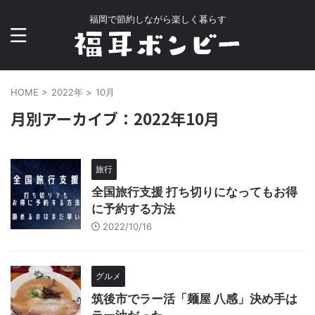
福岡で節約しながら楽しく暮らす
HOME
>
2022年
>
10月
月別アーカイブ：2022年10月
旅行
全国旅行支援 打ち切りになってもお得
に予約する方法
2022/10/16
グルメ
筑後市でラー活「麺屋 八感」決め手は